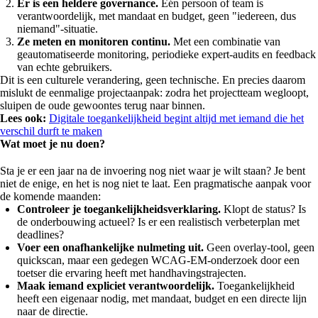
Er is een heldere governance.
Eén persoon of team is
verantwoordelijk, met mandaat en budget, geen "iedereen, dus
niemand"-situatie.
Ze meten en monitoren continu.
Met een combinatie van
geautomatiseerde monitoring, periodieke expert-audits en feedback
van echte gebruikers.
Dit is een culturele verandering, geen technische. En precies daarom
mislukt de eenmalige projectaanpak: zodra het projectteam wegloopt,
sluipen de oude gewoontes terug naar binnen.
Lees ook:
Digitale toegankelijkheid begint altijd met iemand die het
verschil durft te maken
Wat moet je nu doen?
Sta je er een jaar na de invoering nog niet waar je wilt staan? Je bent
niet de enige, en het is nog niet te laat. Een pragmatische aanpak voor
de komende maanden:
Controleer je toegankelijkheidsverklaring.
Klopt de status? Is
de onderbouwing actueel? Is er een realistisch verbeterplan met
deadlines?
Voer een onafhankelijke nulmeting uit.
Geen overlay-tool, geen
quickscan, maar een gedegen WCAG-EM-onderzoek door een
toetser die ervaring heeft met handhavingstrajecten.
Maak iemand expliciet verantwoordelijk.
Toegankelijkheid
heeft een eigenaar nodig, met mandaat, budget en een directe lijn
naar de directie.