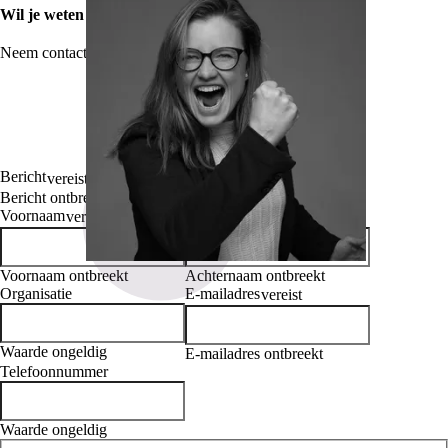
Wil je weten waar jouw organisatie staat?
Neem contact met ons op
Bericht
vereist
Bericht ontbreekt
Voornaam
Achternaam
vereist
vereist
Voornaam ontbreekt
Achternaam ontbreekt
Organisatie
E-mailadres
vereist
Waarde ongeldig
E-mailadres ontbreekt
Telefoonnummer
Waarde ongeldig