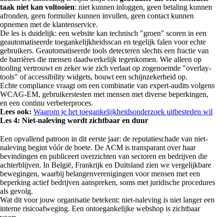
taak niet kan voltooien
: niet kunnen inloggen, geen betaling kunnen
afronden, geen formulier kunnen invullen, geen contact kunnen
opnemen met de klantenservice.
De les is duidelijk: een website kan technisch "groen" scoren in een
geautomatiseerde toegankelijkheidsscan en tegelijk falen voor echte
gebruikers. Geautomatiseerde tools detecteren slechts een fractie van
de barrières die mensen daadwerkelijk tegenkomen. Wie alleen op
tooling vertrouwt en zeker wie zich verlaat op zogenoemde "overlay-
tools" of accessibility widgets, bouwt een schijnzekerheid op.
Echte compliance vraagt om een combinatie van expert-audits volgens
WCAG-EM, gebruikerstesten met mensen met diverse beperkingen,
en een continu verbeterproces.
Lees ook:
Waarom je het toegankelijkheidsonderzoek uitbesteden wil
Les 4: Niet-naleving wordt zichtbaar en duur
Een opvallend patroon in dit eerste jaar: de reputatieschade van niet-
naleving begint vóór de boete. De ACM is transparant over haar
bevindingen en publiceert overzichten van sectoren en bedrijven die
achterblijven. In België, Frankrijk en Duitsland zien we vergelijkbare
bewegingen, waarbij belangenverenigingen voor mensen met een
beperking actief bedrijven aanspreken, soms met juridische procedures
als gevolg.
Wat dit voor jouw organisatie betekent: niet-naleving is niet langer een
interne risicoafweging. Een ontoegankelijke webshop is zichtbaar