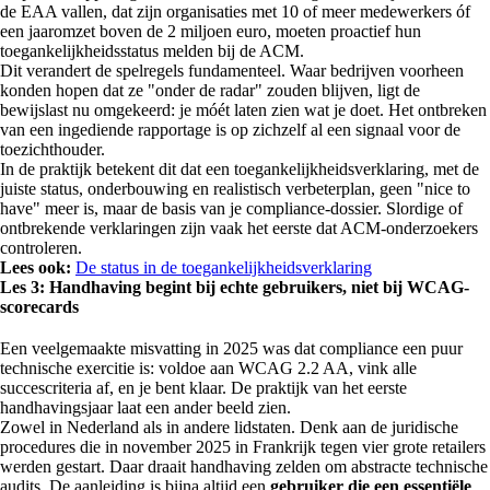
de EAA vallen, dat zijn organisaties met 10 of meer medewerkers óf
een jaaromzet boven de 2 miljoen euro, moeten proactief hun
toegankelijkheidsstatus melden bij de ACM.
Dit verandert de spelregels fundamenteel. Waar bedrijven voorheen
konden hopen dat ze "onder de radar" zouden blijven, ligt de
bewijslast nu omgekeerd: je móét laten zien wat je doet. Het ontbreken
van een ingediende rapportage is op zichzelf al een signaal voor de
toezichthouder.
In de praktijk betekent dit dat een toegankelijkheidsverklaring, met de
juiste status, onderbouwing en realistisch verbeterplan, geen "nice to
have" meer is, maar de basis van je compliance-dossier. Slordige of
ontbrekende verklaringen zijn vaak het eerste dat ACM-onderzoekers
controleren.
Lees ook:
De status in de toegankelijkheidsverklaring
Les 3: Handhaving begint bij echte gebruikers, niet bij WCAG-
scorecards
Een veelgemaakte misvatting in 2025 was dat compliance een puur
technische exercitie is: voldoe aan WCAG 2.2 AA, vink alle
succescriteria af, en je bent klaar. De praktijk van het eerste
handhavingsjaar laat een ander beeld zien.
Zowel in Nederland als in andere lidstaten. Denk aan de juridische
procedures die in november 2025 in Frankrijk tegen vier grote retailers
werden gestart. Daar draait handhaving zelden om abstracte technische
audits. De aanleiding is bijna altijd een
gebruiker die een essentiële