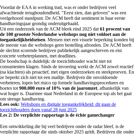
Voordat de EAA in werking trad, was er onder bedrijven veel
afwachtende terughoudendheid. "Eerst zien, dan geloven" was een
veelgehoord standpunt. De ACM heeft dat sentiment in haar eerste
handhavingsjaar grondig onderuitgehaald.
Uit een onderzoek van de ACM bleek eind 2025 dat
61 procent van
de 100 grootste Nederlandse webshops nog niet voldoet aan de
toegankelijkheidseisen
. Mensen met een visuele beperking konden bij
de meeste van die webshops geen bestelling afronden. De ACM heeft
de slechtst scorende bedrijven publiekelijk aangeschreven en eist
concrete verbeterplannen, met deadlines.
De boodschap is duidelijk: de toezichthouder wacht niet tot
consumenten klagen. Sinds de invoering werkt de ACM zowel reactief
(na klachten) als proactief, met eigen onderzoeken en steekproeven. En
ze beperkt zich niet tot een mailtje. Bedrijven die onvoldoende
verbeteren, lopen het risico op formele handhavingsprocedures en
boetes tot
900.000 euro of 10% van de jaaromzet
, afhankelijk van
wat hoger is. Daarmee staat Nederland in de Europese top als het gaat
om strenge handhaving.
Lees ook:
Webshops en digitale toegankelijkheid: dit gaan de
toezichthouders doen vanaf 28 juni 2025
Les 2: De verplichte rapportage is de échte gamechanger
Een ontwikkeling die bij veel bedrijven onder de radar bleef, is de
verplichte rapportage die sinds oktober 2025 geldt. Bedrijven die onder