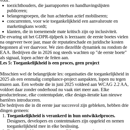
voor:
toezichthouders, die jaarrapporten en handhavingslijsten
publiceren;
belangengroepen, die hun achterban actief mobiliseren;
concurrenten, voor wie toegankelijkheid een aanvalsroute en
marketingkans wordt;
klanten, die in toenemende mate kritisch zijn op inclusiviteit.
De ervaring uit het GDPR-tijdperk is leerzaam: de eerste boetes vielen
na ongeveer twee jaar, maar de reputatieschade en juridische kosten
begonnen al ver daarvoor. We zien diezelfde dynamiek nu rondom de
EAA. Bedrijven die in 2026 nog steeds wachten op "de eerste boete"
als signaal, lopen achter de feiten aan.
Les 5: Toegankelijkheid is een proces, geen project
Misschien wel de belangrijkste les: organisaties die toegankelijkheid in
2025 als een eenmalig compliance-project aanpakten, lopen nu tegen
muren aan. Een website die in juni 2025 voldeed aan WCAG 2.2 AA,
voldoet daar zonder onderhoud nu vaak niet meer aan. Elke
productrelease, elke contentupdate, elke design-iteratie kan nieuwe
barrières introduceren.
De bedrijven die in dit eerste jaar succesvol zijn gebleken, hebben drie
dingen gemeen:
Toegankelijkheid is verankerd in hun ontwikkelproces.
Designers, developers en contentmakers zijn opgeleid en nemen
toegankelijkheid mee in elke beslissing.