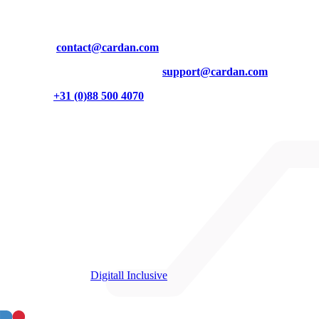
Contact
Mail ons op
contact@cardan.com
Inhoudelijke vragen? Mail dan naar
support@cardan.com
Of bel naar
+31 (0)88 500 4070
Burgemeester Brokxlaan 32
5041 SB Tilburg
Cardan op LinkedIn
Cardan op Instagram
Cardan op YouTube
Partners
We zijn partner van
Digitall Inclusive