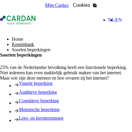
Mijn Cardan
Cookies
- Home pagina
(Nederla
(Engl
NL
EN
zoeken
Home
Kennisbank
Soorten beperkingen
Soorten beperkingen
25% van de Nederlandse bevolking heeft een functionele beperking.
Niet iedereen kan even makkelijk gebruik maken van het internet.
Maar wie zijn deze mensen en hoe ervaren zij het internet?
Visuele beperking
Auditieve beperking
Cognitieve beperking
Motorische beperking
Lees- en leerstoornissen