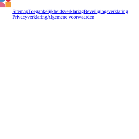
Sitemap
Toegankelijkheidsverklaring
Beveiligingsverklaring
Privacyverklaring
Algemene voorwaarden
© 2026 Cardan