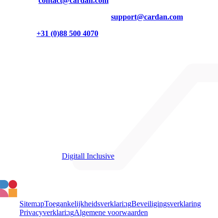
Mail ons op
contact@cardan.com
Inhoudelijke vragen? Mail dan naar
support@cardan.com
Of bel naar
+31 (0)88 500 4070
Burgemeester Brokxlaan 32
5041 SB Tilburg
Cardan op LinkedIn
Cardan op Instagram
Cardan op YouTube
Partners
We zijn partner van
Digitall Inclusive
Sitemap
Toegankelijkheidsverklaring
Beveiligingsverklaring
Privacyverklaring
Algemene voorwaarden