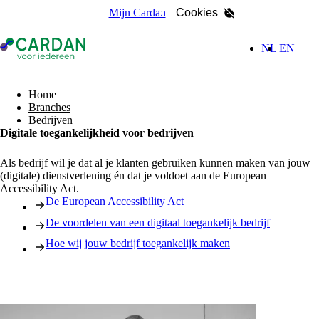
Mijn Cardan
Cookies
- Home pagina
(Nederla
(Engl
NL
EN
zoeken
Home
Branches
Bedrijven
Digitale toegankelijkheid voor bedrijven
Als bedrijf wil je dat al je klanten gebruiken kunnen maken van jouw
(digitale) dienstverlening én dat je voldoet aan de European
Accessibility Act.
De European Accessibility Act
De voordelen van een digitaal toegankelijk bedrijf
Hoe wij jouw bedrijf toegankelijk maken