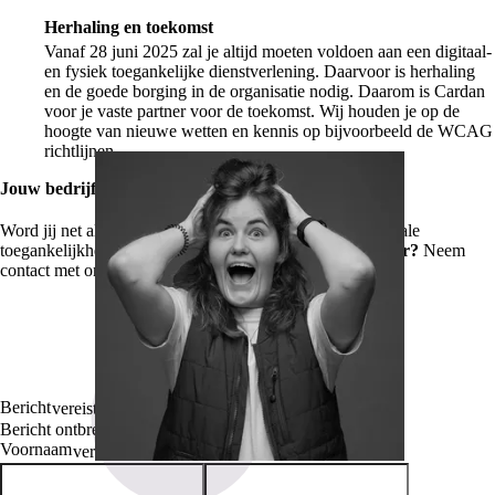
Herhaling en toekomst
Vanaf 28 juni 2025 zal je altijd moeten voldoen aan een digitaal-
en fysiek toegankelijke dienstverlening. Daarvoor is herhaling
en de goede borging in de organisatie nodig. Daarom is Cardan
voor je vaste partner voor de toekomst. Wij houden je op de
hoogte van nieuwe wetten en kennis op bijvoorbeeld de WCAG
richtlijnen.
Jouw bedrijf voor iedereen
Word jij net als Carolina
razend enthousiast
van de digitale
toegankelijkheid? Of zit je juist met je
handen in het haar?
Neem
contact met ons op en we helpen je graag verder op weg.
Bericht
vereist
Bericht ontbreekt
Voornaam
Achternaam
vereist
vereist