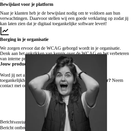
Bewijslast voor je platform
Naar je klanten heb je de bewijslast nodig om te voldoen aan hun
verwachtingen. Daarvoor stellen wij een goede verklaring op zodat jij
kan laten zien dat je digitaal toegankelijke software levert!
Borging in je organisatie
We zorgen ervoor dat de WCAG geborgd wordt in je organisatie.
Denk aan het opkrikken van kennis over de WCAG en het verbeteren
van interne processen.
Jouw producten en diensten voor iedereen
Word jij net als Carolina
razend enthousiast
van digitale
toegankelijkheid? Of zit je juist met je
handen in het haar?
Neem
contact met ons op en we helpen je graag verder op weg.
Bericht
vereist
Bericht ontbreekt