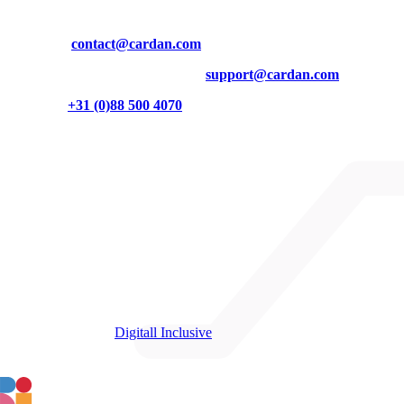
Contact
Mail ons op
contact@cardan.com
Inhoudelijke vragen? Mail dan naar
support@cardan.com
Of bel naar
+31 (0)88 500 4070
Burgemeester Brokxlaan 32
5041 SB Tilburg
Cardan op LinkedIn
Cardan op Instagram
Cardan op YouTube
Partners
We zijn partner van
Digitall Inclusive