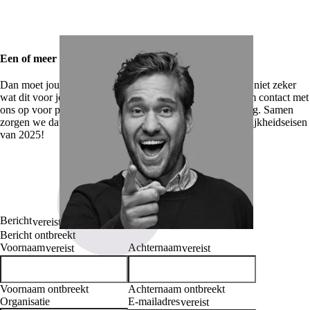
Een of meer punten "ja" geantwoord?
Dan moet jouw organisatie voldoen aan de EAA. Weet je niet zeker
wat dit voor jou betekent of waar je moet beginnen? Neem contact met
ons op voor persoonlijk advies en praktische ondersteuning. Samen
zorgen we dat jouw organisatie klaar is voor de toegankelijkheidseisen
van 2025!
Bericht
vereist
Bericht ontbreekt
Voornaam
Achternaam
vereist
vereist
Voornaam ontbreekt
Achternaam ontbreekt
Organisatie
E-mailadres
vereist