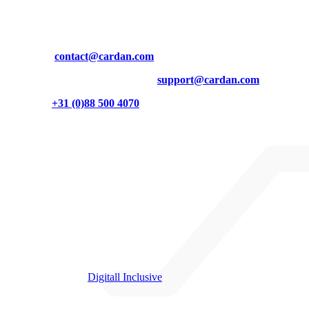
Contact
Mail ons op
contact@cardan.com
Inhoudelijke vragen? Mail dan naar
support@cardan.com
Of bel naar
+31 (0)88 500 4070
Burgemeester Brokxlaan 32
5041 SB Tilburg
Cardan op LinkedIn
Cardan op Instagram
Cardan op YouTube
Partners
We zijn partner van
Digitall Inclusive