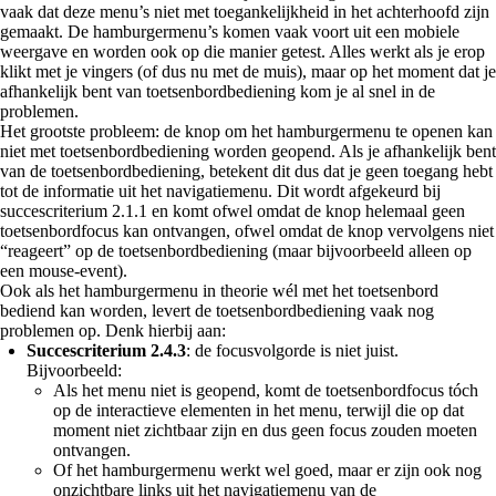
vaak dat deze menu’s niet met toegankelijkheid in het achterhoofd zijn
gemaakt. De hamburgermenu’s komen vaak voort uit een mobiele
weergave en worden ook op die manier getest. Alles werkt als je erop
klikt met je vingers (of dus nu met de muis), maar op het moment dat je
afhankelijk bent van toetsenbordbediening kom je al snel in de
problemen.
Het grootste probleem: de knop om het hamburgermenu te openen kan
niet met toetsenbordbediening worden geopend. Als je afhankelijk bent
van de toetsenbordbediening, betekent dit dus dat je geen toegang hebt
tot de informatie uit het navigatiemenu. Dit wordt afgekeurd bij
succescriterium 2.1.1 en komt ofwel omdat de knop helemaal geen
toetsenbordfocus kan ontvangen, ofwel omdat de knop vervolgens niet
“reageert” op de toetsenbordbediening (maar bijvoorbeeld alleen op
een mouse-event).
Ook als het hamburgermenu in theorie wél met het toetsenbord
bediend kan worden, levert de toetsenbordbediening vaak nog
problemen op. Denk hierbij aan:
Succescriterium 2.4.3
: de focusvolgorde is niet juist.
Bijvoorbeeld:
Als het menu niet is geopend, komt de toetsenbordfocus tóch
op de interactieve elementen in het menu, terwijl die op dat
moment niet zichtbaar zijn en dus geen focus zouden moeten
ontvangen.
Of het hamburgermenu werkt wel goed, maar er zijn ook nog
onzichtbare links uit het navigatiemenu van de