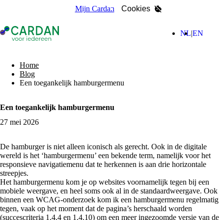
Mijn Cardan
Cookies
- Home pagina
(Nederla
(Engl
NL
EN
zoeken
Home
Blog
Een toegankelijk hamburgermenu
Een toegankelijk hamburgermenu
27 mei 2026
De hamburger is niet alleen iconisch als gerecht. Ook in de digitale
wereld is het ‘hamburgermenu’ een bekende term, namelijk voor het
responsieve navigatiemenu dat te herkennen is aan drie horizontale
streepjes.
Het hamburgermenu kom je op websites voornamelijk tegen bij een
mobiele weergave, en heel soms ook al in de standaardweergave. Ook
binnen een WCAG-onderzoek kom ik een hamburgermenu regelmatig
tegen, vaak op het moment dat de pagina’s herschaald worden
(succescriteria 1.4.4 en 1.4.10) om een meer ingezoomde versie van de