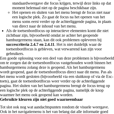
standaardweergave die focus krijgen, terwijl deze links op dat
moment helemaal niet op de pagina beschikbaar zijn.
Het openen en sluiten van het menu brengt de focus niet naar
een logische plek. Zo gaat de focus na het openen van het
menu soms eerst verder op de achterliggende pagina, in plaats
van direct naar de inhoud van het menu.
Als de toetsenbordfocus op interactieve elementen komt die niet
zichtbaar zijn, bijvoorbeeld omdat ze achter het geopende
hamburgermenu staan, kan dit ook problemen opleveren bij
succescriteria 2.4.7 en 2.4.11
. Het is niet duidelijk waar de
toetsenbordfocus is gebleven, wat verwarrend kan zijn voor
gebruikers.
Een goede oplossing voor een deel van deze problemen is bijvoorbeeld
om te zorgen dat de toetsenbordfocus vastgehouden wordt binnen het
hamburgermenu zolang deze is geopend. Als het hamburgermenu
wordt geopend, gaat de toetsenbordfocus direct naar dit menu. Pas als
het menu wordt gesloten (bijvoorbeeld via een sluitknop of via de Esc-
toets), gaat de toetsenbordfocus weer verder op de achterliggende
pagina. Het sluiten van het hamburgermenu brengt de focus terug op
een logische plek op de achterliggende pagina, namelijk de knop
waarmee het menu ook geopend kan worden.
Gebruikte kleuren zijn niet goed waarneembaar
Tot slot ook nog wat aandachtspunten rondom de visuele weergave.
Ook in het navigatiemenu is het van belang dat alle informatie goed