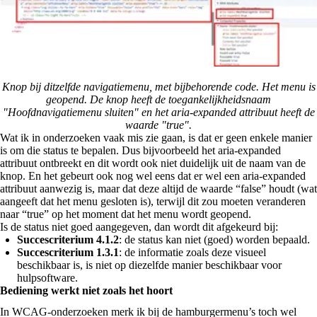
Knop bij ditzelfde navigatiemenu, met bijbehorende code. Het menu is
geopend. De knop heeft de toegankelijkheidsnaam
"Hoofdnavigatiemenu sluiten" en het aria-expanded attribuut heeft de
waarde "true".
Wat ik in onderzoeken vaak mis zie gaan, is dat er geen enkele manier
is om die status te bepalen. Dus bijvoorbeeld het aria-expanded
attribuut ontbreekt en dit wordt ook niet duidelijk uit de naam van de
knop. En het gebeurt ook nog wel eens dat er wel een aria-expanded
attribuut aanwezig is, maar dat deze altijd de waarde “false” houdt (wat
aangeeft dat het menu gesloten is), terwijl dit zou moeten veranderen
naar “true” op het moment dat het menu wordt geopend.
Is de status niet goed aangegeven, dan wordt dit afgekeurd bij:
Succescriterium 4.1.2
: de status kan niet (goed) worden bepaald.
Succescriterium 1.3.1
: de informatie zoals deze visueel
beschikbaar is, is niet op diezelfde manier beschikbaar voor
hulpsoftware.
Bediening werkt niet zoals het hoort
In WCAG-onderzoeken merk ik bij de hamburgermenu’s toch wel