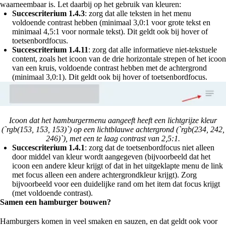
waarneembaar is. Let daarbij op het gebruik van kleuren:
Succescriterium 1.4.3
: zorg dat alle teksten in het menu
voldoende contrast hebben (minimaal 3,0:1 voor grote tekst en
minimaal 4,5:1 voor normale tekst). Dit geldt ook bij hover of
toetsenbordfocus.
Succescriterium 1.4.11
: zorg dat alle informatieve niet-tekstuele
content, zoals het icoon van de drie horizontale strepen of het icoon
van een kruis, voldoende contrast hebben met de achtergrond
(minimaal 3,0:1). Dit geldt ook bij hover of toetsenbordfocus.
Icoon dat het hamburgermenu aangeeft heeft een lichtgrijze kleur
(`rgb(153, 153, 153)`) op een lichtblauwe achtergrond (`rgb(234, 242,
246)`), met een te laag contrast van 2,5:1.
Succescriterium 1.4.1
: zorg dat de toetsenbordfocus niet alleen
door middel van kleur wordt aangegeven (bijvoorbeeld dat het
icoon een andere kleur krijgt of dat in het uitgeklapte menu de link
met focus alleen een andere achtergrondkleur krijgt). Zorg
bijvoorbeeld voor een duidelijke rand om het item dat focus krijgt
(met voldoende contrast).
Samen een hamburger bouwen?
Hamburgers komen in veel smaken en sauzen, en dat geldt ook voor