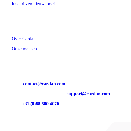
Inschrijven nieuwsbrief
Cardan
Over Cardan
Onze mensen
Contact
Mail ons op
contact@cardan.com
Inhoudelijke vragen? Mail dan naar
support@cardan.com
Of bel naar
+31 (0)88 500 4070
Burgemeester Brokxlaan 32
5041 SB Tilburg