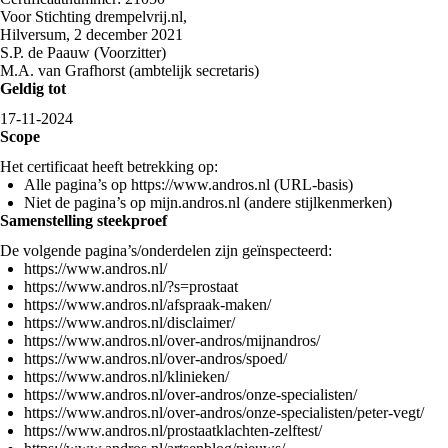
Voor Stichting drempelvrij.nl,
Hilversum, 2 december 2021
S.P. de Paauw (Voorzitter)
M.A. van Grafhorst (ambtelijk secretaris)
Geldig tot
17-11-2024
Scope
Het certificaat heeft betrekking op:
Alle pagina’s op https://www.andros.nl (URL-basis)
Niet de pagina’s op mijn.andros.nl (andere stijlkenmerken)
Samenstelling steekproef
De volgende pagina’s/onderdelen zijn geïnspecteerd:
https://www.andros.nl/
https://www.andros.nl/?s=prostaat
https://www.andros.nl/afspraak-maken/
https://www.andros.nl/disclaimer/
https://www.andros.nl/over-andros/mijnandros/
https://www.andros.nl/over-andros/spoed/
https://www.andros.nl/klinieken/
https://www.andros.nl/over-andros/onze-specialisten/
https://www.andros.nl/over-andros/onze-specialisten/peter-vegt/
https://www.andros.nl/prostaatklachten-zelftest/