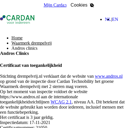
Mijn Cardan
Cookies
- Home pagina
(Nederla
(Engl
NL
EN
zoeken
Home
Waarmerk drempelvrij
Andros clinics
Andros Clinics
Certificaat van toegankelijkheid
Stichting drempelvrij.nl verklaart dat de website van
www.andros.nl
op grond van de inspectie door Cardan Technobility het groene
Waarmerk drempelvrij met 2 sterren mag voeren.
Op het moment van inspectie voldoet de website
https://www.andros.nl aan de internationale
toegankelijkheidsrichtlijnen
WCAG 2.1
, niveau AA. Dit betekent dat
de website gebruikt kan worden door iedereen, inclusief mensen met
een functiebeperking.
Het certificaat is 3 jaar geldig.
Inspectiedatum: 17-11-2021
Certificaatnummer: 21050