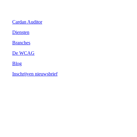
Digitale Toegankelijkheid
Cardan Auditor
Diensten
Branches
De WCAG
Blog
Inschrijven nieuwsbrief
Cardan
Over Cardan
Onze mensen