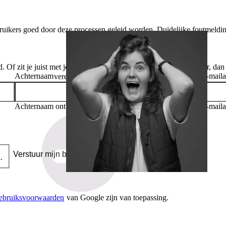
ebruikers goed door deze processen geleid worden. Duidelijke foutmeldi
. Of zit je juist met je handen in het haar? Laat je gegevens achter, da
Achternaam
Organisatie
E-maila
vereist
Waarde ongeldig
Achternaam ontbreekt
E-maila
Verstuur mijn bericht
.
ebruiksvoorwaarden
van Google zijn van toepassing.