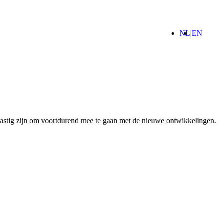
(Nederla
(Engl
NL
EN
zoeken
lastig zijn om voortdurend mee te gaan met de nieuwe ontwikkelingen.