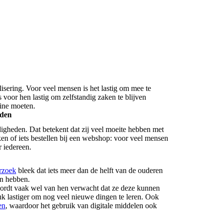
isering. Voor veel mensen is het lastig om mee te
 voor hen lastig om zelfstandig zaken te blijven
line moeten.
eden
igheden. Dat betekent dat zij veel moeite hebben met
ken of iets bestellen bij een webshop: voor veel mensen
r iedereen.
rzoek
bleek dat iets meer dan de helft van de ouderen
en hebben.
wordt vaak wel van hen verwacht dat ze deze kunnen
tuk lastiger om nog veel nieuwe dingen te leren. Ook
en
, waardoor het gebruik van digitale middelen ook