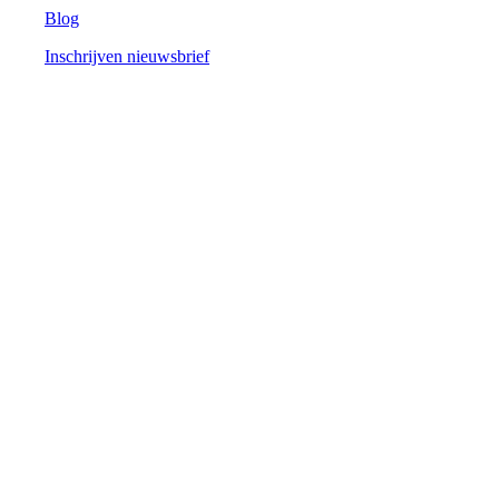
Blog
Inschrijven nieuwsbrief
Cardan
Over Cardan
Onze mensen
Contact
Mail ons op
contact@cardan.com
Inhoudelijke vragen? Mail dan naar
support@cardan.com
Of bel naar
+31 (0)88 500 4070
Burgemeester Brokxlaan 32
5041 SB Tilburg