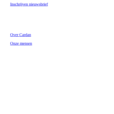
Inschrijven nieuwsbrief
Cardan
Over Cardan
Onze mensen
Contact
Mail ons op
contact@cardan.com
Inhoudelijke vragen? Mail dan naar
support@cardan.com
Of bel naar
+31 (0)88 500 4070
Burgemeester Brokxlaan 32
5041 SB Tilburg