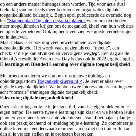
op een andere manier buitengesloten worden. Tijd voor actie dus!
Gelukkig vinden steeds meer bedrijven en organisaties digitale
toegankelijkheid belangrijk. Begin april publiceerde de overheid nog
het
“Stappenplan Digitale Toegankelijkheid”
waardoor overheden
meer mogelijkheden krijgen om de toegankelijkheid van hun websites
en apps te verbeteren. Ook bij bedrijven zien we goede verbeteringen
en initiatieven.
Maar helaas is er ook nog veel onwetendheid over digitale
toegankelijkheid. Het wordt vaak gezien als een “moetje”, een
checklist die je kan afvinken en vervolgens weglegt. Een dag als de
Global Accessibility Awareness Day is dus ook in 2022 erg belangrijk.
E-learnings en Blended Learning over digitale toegankelijkheid
Met trots presenteren we dan ook ons nieuwe training- en
opleidingsplatform
ToegankelijkLeren.nl
. Je leert er alles over
digitale toegankelijkheid. We hebben twee interessante e-learnings en
acht “normale” trainingen digitale toegankelijkheid.
E-learning digitale toegankelijkheid
Onze e-learnings volg je in je eigen tijd, vanaf je eigen plek en in je
eigen tempo. De eerste twee e-learnings zijn klaar en we hebben leuke
plannen voor meer interessante videolessen. Vanaf het najaar plan je
ook een praktijkochtend of -middag bij je e-learning. Zo combineer je
online leren met een leerzaam moment samen met een trainer. Je kan
dan al je vragen stellen en je projecten bespreken.