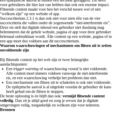
een epileptische aanval al binnen een seconde getriggerd. Dit heeft
voor gebruikers die hier last van hebben dan ook een enorme impact.
Flitsende content maakt voor hen het verschil tussen wel of niet
“welkom zijn” op een website of app.
Succescriterium 2.3.1 is dan ook niet voor niets één van de vier
succescriteria die vallen onder de zogenoemde “niet-interferentie eis”.
Deze eis stelt dat digitale inhoud een gebruiker niet dusdanig mag
belemmeren dat de gehele website, pagina of app voor deze gebruiker
helemaal onbruikbaar wordt. Álle content op een website, pagina of in
een app moet dus voldoen aan dit succescriterium.
Waarom waarschuwingen of mechanismen om flitsen uit te zetten
onvoldoende zijn
Bij flitsende content op het web zijn er twee belangrijke
aandachtspunten:
Een
trigger warning
of waarschuwing vooraf is niet voldoende.
Alle content moet immers voldoen vanwege de niet-interferentie
eis, en een waarschuwing verhelpt het probleem dan niet.
Een mechanisme om flitsen uit te schakelen is ook niet voldoende.
De epileptische aanval is al uitgelokt voordat de gebruiker de kans
heeft gehad om de flitsen te stoppen.
De beste oplossing is en blijft dan ook:
vermijd flitsende content
volledig
. Dan zit je altijd goed en zorg je ervoor dat je digitale
omgevingen veilig, toegankelijk en welkom zijn voor iedereen.
Bronnen