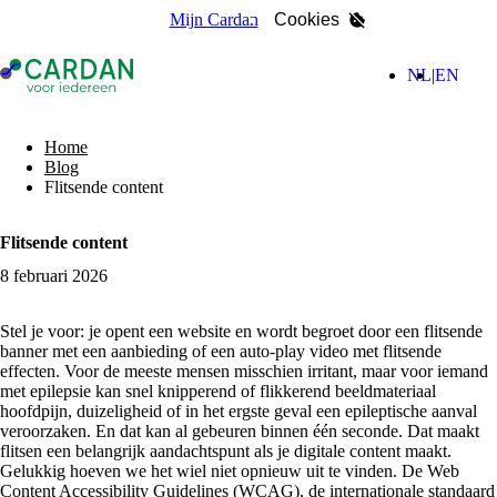
Mijn Cardan
Cookies
- Home pagina
(Nederla
(Engl
NL
EN
zoeken
Home
Blog
Flitsende content
Flitsende content
8 februari 2026
Stel je voor: je opent een website en wordt begroet door een flitsende
banner met een aanbieding of een auto-play video met flitsende
effecten. Voor de meeste mensen misschien irritant, maar voor iemand
met epilepsie kan snel knipperend of flikkerend beeldmateriaal
hoofdpijn, duizeligheid of in het ergste geval een epileptische aanval
veroorzaken. En dat kan al gebeuren binnen één seconde. Dat maakt
flitsen een belangrijk aandachtspunt als je digitale content maakt.
Gelukkig hoeven we het wiel niet opnieuw uit te vinden. De Web
Content Accessibility Guidelines (WCAG), de internationale standaard