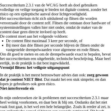
Succescriterium 2.3.1 van de WCAG heeft als doel gebruikers
volledige en veilige toegang te bieden tot digitale content, zonder het
risico op een epileptische aanval door lichtgevoeligheid.
Het succescriterium richt zich uitsluitend op flitsen die worden
veroorzaakt door de content zelf. Flitsen die ontstaan door hardware of
systeeminstellingen vallen hier niet onder, omdat de maker van de
content daar geen directe invloed op heeft.
De content moet aan het volgende voldoen:
De content flitst maximaal 3 keer per seconde, of
Bij meer dan drie flitsen per seconde blijven de flitsen onder de
vastgestelde drempelwaarden voor algemene en rode flitsen.
Om dit goed te meten en om de drempelwaarde exact te bepalen, bevat
het succescriterium een uitgebreide, technische beschrijving. Maar heel
eerlijk, in de praktijk is dat best ingewikkeld.
Vermijd flitsen: het veiligste uitgangspunt
In de praktijk is het meest betrouwbare advies dan ook:
zorg gewoon
dat je content NIET flitst
. Dat maakt het een stuk simpeler, en dan
lopen je gebruikers ook geen risico.
Niet-interferentie eis
In mijn onderzoeken zie ik problemen met succescriterium 2.3.1 maar
heel weinig voorkomen, en daar ben ik blij om. Ondanks dat het niet
vaak fout gaat, is het wel een hele belangrijke. Zoals ik eerder al zei, is