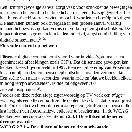
Een lichtflitsgevoelige aanval zorgt vaak voor schokkende bewegingen
in armen en benen of in het hele lichaam en een afwezig gevoel. Of je
kan bijvoorbeeld sterretjes zien, misselijk worden en hoofdpijn krijgen.
De aanvallen kunnen ook overgaan in een grotere aanval waarbij
iemand het bewustzijn kan verliezen, verkrampt en gaat schokken. De
impact hiervan is groot en kan leiden tot letsel, angst en uitsluiting van
digitale omgevingen.⁽¹⁾⁽²⁾
Flitsende content op het web
Flitsende digitale content komt vooral voor in video’s, animaties en
geanimeerde afbeeldingen zoals GIF’s. Dat dit serieuze gevolgen kan
hebben, bleek bijvoorbeeld in 1997, toen een aflevering van Pokémon
in Japan bij honderden mensen epileptische aanvallen veroorzaakte.
Een scène van maar 4 seconden, waarin rode en blauwe beelden elkaar
in hoog tempo afwisselden, leidde tot ongeveer 700
ziekenhuisopnames⁽³⁾.
Precies om deze reden zie je tegenwoordig op TV vaak een
trigger
warning
als een aflevering flitsende content bevat. En dat is maar goed
ook. Ook op het web worden er maatregelen getroffen om mensen die
last hebben van fotosensitieve epilepsie te beschermen. In de WCAG
hebben we hiervoor succescriterium
2.3.1 Drie flitsen of beneden
drempelwaarde
.
WCAG 2.3.1 – Drie flitsen of beneden drempelwaarde