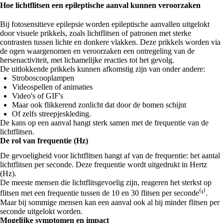
Hoe lichtflitsen een epileptische aanval kunnen veroorzaken
Bij fotosensitieve epilepsie worden epileptische aanvallen uitgelokt
door visuele prikkels, zoals lichtflitsen of patronen met sterke
contrasten tussen lichte en donkere vlakken. Deze prikkels worden via
de ogen waargenomen en veroorzaken een ontregeling van de
hersenactiviteit, met lichamelijke reacties tot het gevolg.
De uitlokkende prikkels kunnen afkomstig zijn van onder andere:
Stroboscooplampen
Videospellen of animaties
Video's of GIF's
Maar ook flikkerend zonlicht dat door de bomen schijnt
Of zelfs streepjeskleding.
De kans op een aanval hangt sterk samen met de frequentie van de
lichtflitsen.
De rol van frequentie (Hz)
De gevoeligheid voor lichtflitsen hangt af van de frequentie: het aantal
lichtflitsen per seconde. Deze frequentie wordt uitgedrukt in Hertz
(Hz).
De meeste mensen die lichtflitsgevoelig zijn, reageren het sterkst op
flitsen met een frequentie tussen de 10 en 30 flitsen per seconde⁽¹⁾.
Maar bij sommige mensen kan een aanval ook al bij minder flitsen per
seconde uitgelokt worden.
Mogelijke symptomen en impact